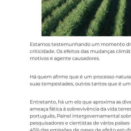
Estamos testemunhando um momento dramá
criticidade. Os efeitos das mudanças clim
motivos e agente causadores.
Há quem afirme que é um processo natural 
suas tempestades, outros tantos que é um
Entretanto, há um elo que aproxima as dive
ameaça fática à sobrevivência da vida terr
português, Painel intergovernamental sob
pesquisadores e cientistas de vários paíse
45% das emissões de gases de efeito estufa 