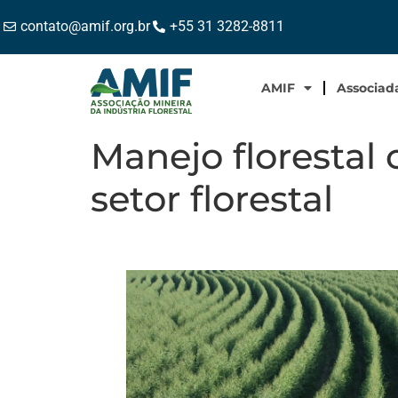
contato@amif.org.br
+55 31 3282-8811
AMIF
Associad
Manejo florestal 
setor florestal