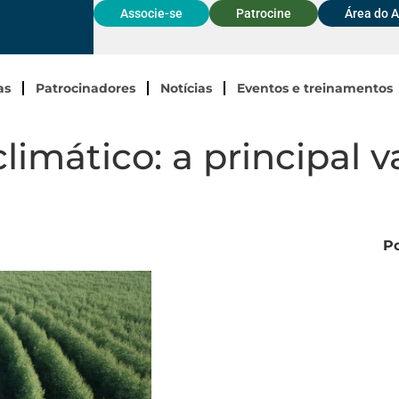
Associe-se
Patrocine
Área do 
as
Patrocinadores
Notícias
Eventos e treinamentos
climático: a principal
Po