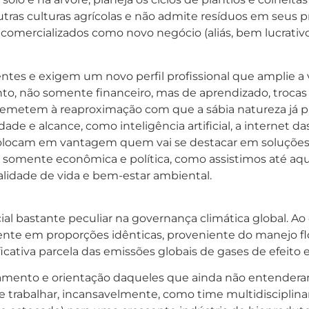
utras culturas agrícolas e não admite resíduos em seus
comercializados como novo negócio (aliás, bem lucrativo
tes e exigem um novo perfil profissional que amplie a v
to, não somente financeiro, mas de aprendizado, trocas 
 remetem à reaproximação com que a sábia natureza já 
e e alcance, como inteligência artificial, a internet das
locam em vantagem quem vai se destacar em soluções p
somente econômica e política, como assistimos até aqui.
idade de vida e bem-estar ambiental.
cial bastante peculiar na governança climática global. A
ente em proporções idênticas, proveniente do manejo flo
cativa parcela das emissões globais de gases de efeito e
amento e orientação daqueles que ainda não entendera
e trabalhar, incansavelmente, como time multidisciplin