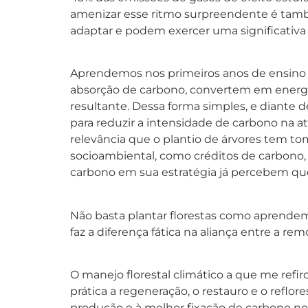
amenizar esse ritmo surpreendente é tam
adaptar e podem exercer uma significativa 
Aprendemos nos primeiros anos de ensino 
absorção de carbono, convertem em energia
resultante. Dessa forma simples, e diante 
para reduzir a intensidade de carbono na a
relevância que o plantio de árvores tem to
socioambiental, como créditos de carbono,
carbono em sua estratégia já percebem que o
Não basta plantar florestas como aprendemos
faz a diferença fática na aliança entre a re
O manejo florestal climático a que me refir
prática a regeneração, o restauro e o reflo
produção e à melhor fixação de carbono no s