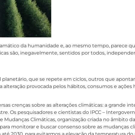
tico da humanidade e, ao mesmo tempo, parece que 
áticas são, inegavelmente, sentidos por todos, indepen
planetário, que se repete em ciclos, outros que apont
a alteração provocada pelos hábitos, consumos e ações
rsas crenças sobre as alterações climáticas: a grande 
estre. Os pesquisadores e cientistas do IPCC – Intergov
re Mudanças Climáticas, organização criada no âmbito 
s para monitorar e buscar consenso sobre as mudanças cl
até 2030, para evitarmos a elevação da temperatura do p