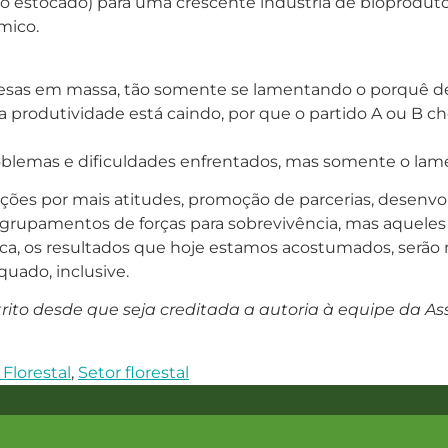
o estocado) para uma crescente indústria de bioprodutos
êmico.
resas em massa, tão somente se lamentando o porquê de n
sa produtividade está caindo, por que o partido A ou B 
blemas e dificuldades enfrentados, mas somente o lame
ções por mais atitudes, promoção de parcerias, desenvol
grupamentos de forças para sobrevivência, mas aqueles
ica, os resultados que hoje estamos acostumados, serão 
uado, inclusive.
estrito desde que seja creditada a autoria à equipe da A
Florestal
,
Setor florestal