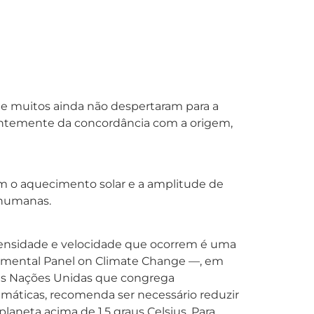
muitos ainda não despertaram para a
dentemente da concordância com a origem,
am o aquecimento solar e a amplitude de
 humanas.
intensidade e velocidade que ocorrem é uma
ernmental Panel on Climate Change —, em
das Nações Unidas que congrega
imáticas, recomenda ser necessário reduzir
laneta acima de 1,5 graus Celsius. Para