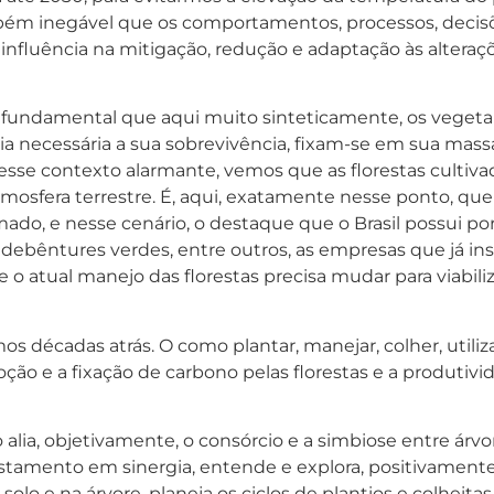
bém inegável que os comportamentos, processos, decis
influência na mitigação, redução e adaptação às altera
fundamental que aqui muito sinteticamente, os vegetai
 necessária a sua sobrevivência, fixam-se em sua massa
desse contexto alarmante, vemos que as florestas cultiv
tmosfera terrestre. É, aqui, exatamente nesse ponto, qu
mado, e nesse cenário, o destaque que o Brasil possui po
 debêntures verdes, entre outros, as empresas que já 
 atual manejo das florestas precisa mudar para viabiliza
 décadas atrás. O como plantar, manejar, colher, utiliz
moção e a fixação de carbono pelas florestas e a produtiv
o alia, objetivamente, o consórcio e a simbiose entre árv
restamento em sinergia, entende e explora, positivamente,
olo e na árvore, planeja os ciclos de plantios e colheita