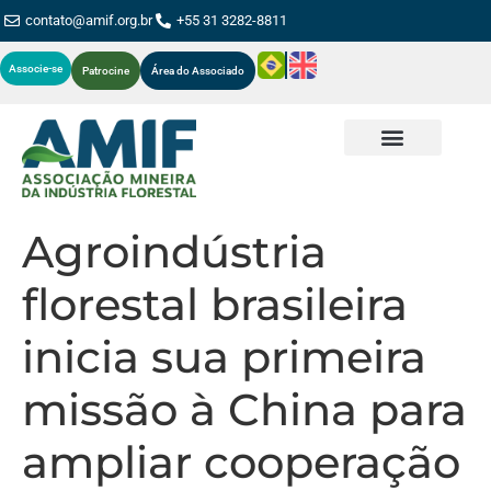
contato@amif.org.br
+55 31 3282-8811
Associe-se
Patrocine
Área do Associado
Agroindústria
florestal brasileira
inicia sua primeira
missão à China para
ampliar cooperação