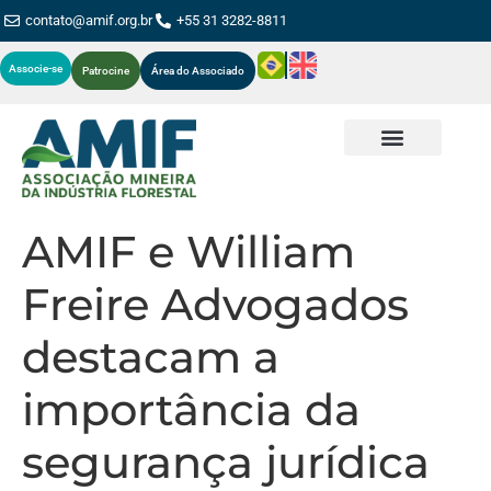
contato@amif.org.br
+55 31 3282-8811
Associe-se
Patrocine
Área do Associado
AMIF e William
Freire Advogados
destacam a
importância da
segurança jurídica