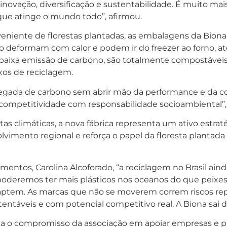
novação, diversificação e sustentabilidade. É muito m
ue atinge o mundo todo”, afirmou.
roveniente de florestas plantadas, as embalagens da Bio
o deformam com calor e podem ir do freezer ao forno, a
 baixa emissão de carbono, são totalmente compostáveis
xos de reciclagem.
egada de carbono sem abrir mão da performance e da co
 competitividade com responsabilidade socioambiental”,
s climáticas, a nova fábrica representa um ativo estratég
vimento regional e reforça o papel da floresta plantad
entos, Carolina Alcoforado, “a reciclagem no Brasil aind
oderemos ter mais plásticos nos oceanos do que peixes
aptem. As marcas que não se moverem correm riscos reput
ntáveis e com potencial competitivo real. A Biona sai da 
a o compromisso da associação em apoiar empresas e pr