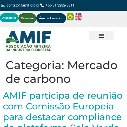
contato@amif.org.br
+55 31 3282-8811
Associe-se
Patrocine
Área do Associado
Categoria:
Mercado
de carbono
AMIF participa de reunião
com Comissão Europeia
para destacar compliance