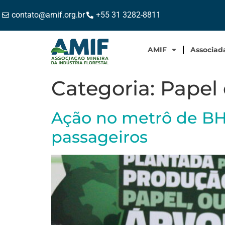
contato@amif.org.br
+55 31 3282-8811
AMIF
Associad
Categoria:
Papel 
Ação no metrô de BH 
passageiros