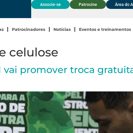
Associe-se
Patrocine
Área do 
as
Patrocinadores
Notícias
Eventos e treinamentos
e celulose
vai promover troca gratuita