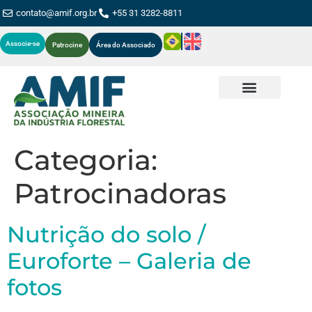
contato@amif.org.br
+55 31 3282-8811
Associe-se
Patrocine
Área do Associado
Categoria:
Patrocinadoras
Nutrição do solo /
Euroforte – Galeria de
fotos