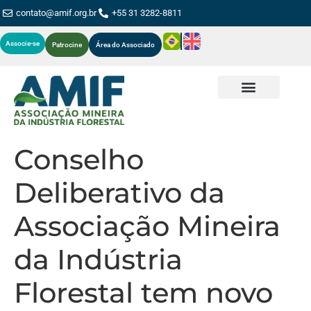
contato@amif.org.br
+55 31 3282-8811
Associe-se
Patrocine
Área do Associado
Conselho
Deliberativo da
Associação Mineira
da Indústria
Florestal tem novo