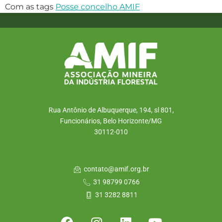
Com as tags
Posse concelho AMIF
Rua Antônio de Albuquerque, 194, sl 801,
Funcionários, Belo Horizonte/MG
30112-010
contato@amif.org.br
31 98799 0766
31 3282 8811