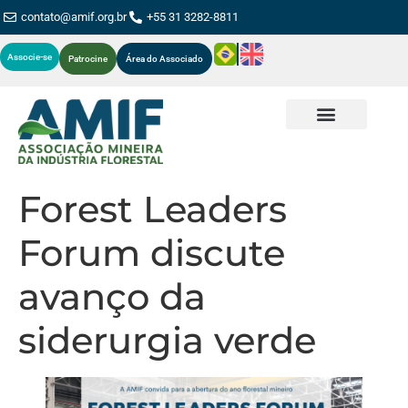
contato@amif.org.br
+55 31 3282-8811
Associe-se
Patrocine
Área do Associado
Forest Leaders
Forum discute
avanço da
siderurgia verde