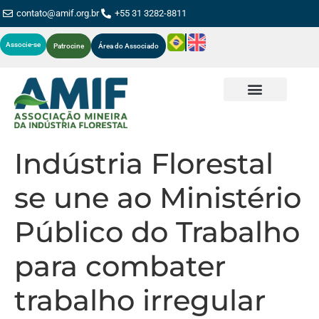
contato@amif.org.br
+55 31 3282-8811
Associe-se
Patrocine
Área do Associado
Indústria Florestal
se une ao Ministério
Público do Trabalho
para combater
trabalho irregular