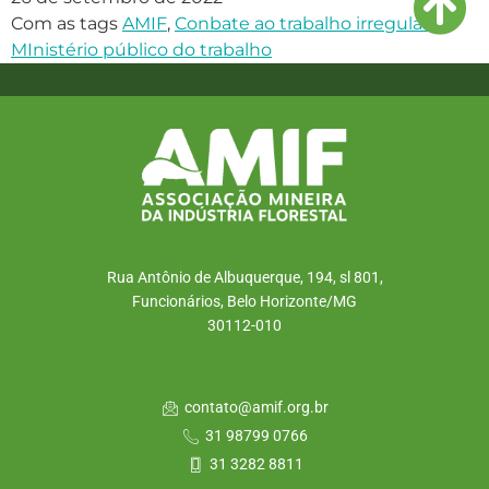
Com as tags
AMIF
,
Conbate ao trabalho irregular
,
MInistério público do trabalho
Rua Antônio de Albuquerque, 194, sl 801,
Funcionários, Belo Horizonte/MG
30112-010
contato@amif.org.br
31 98799 0766
31 3282 8811