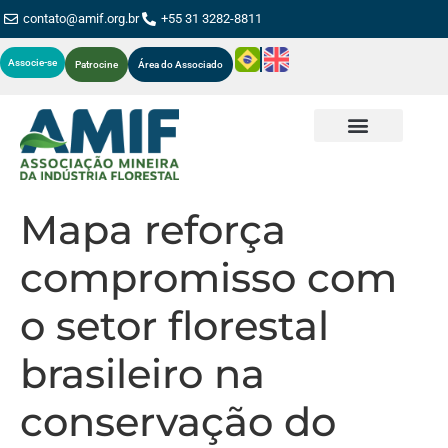
contato@amif.org.br
+55 31 3282-8811
Associe-se
Patrocine
Área do Associado
Mapa reforça
compromisso com
o setor florestal
brasileiro na
conservação do