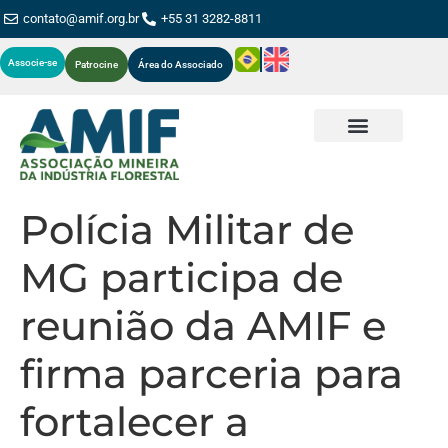
contato@amif.org.br
+55 31 3282-8811
Associe-se
Patrocine
Área do Associado
Polícia Militar de
MG participa de
reunião da AMIF e
firma parceria para
fortalecer a