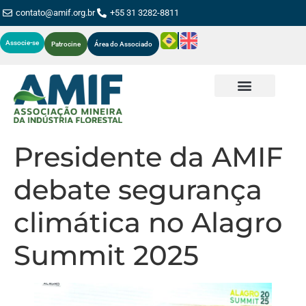
contato@amif.org.br
+55 31 3282-8811
Associe-se
Patrocine
Área do Associado
Presidente da AMIF
debate segurança
climática no Alagro
Summit 2025