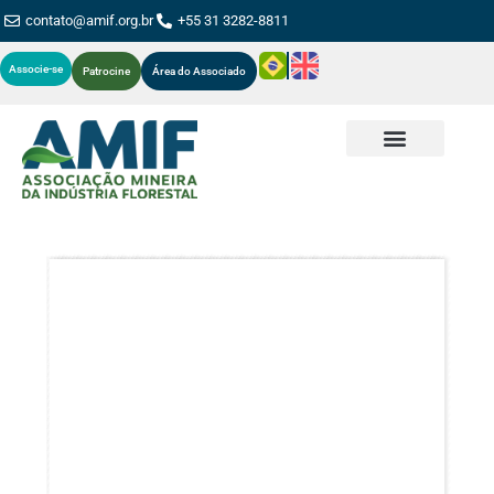
contato@amif.org.br
+55 31 3282-8811
Associe-se
Patrocine
Área do Associado