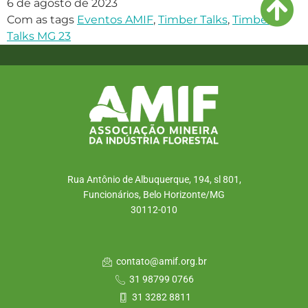
6 de agosto de 2023
Com as tags
Eventos AMIF
,
Timber Talks
,
Timber
Talks MG 23
Rua Antônio de Albuquerque, 194, sl 801,
Funcionários, Belo Horizonte/MG
30112-010
contato@amif.org.br
31 98799 0766
31 3282 8811