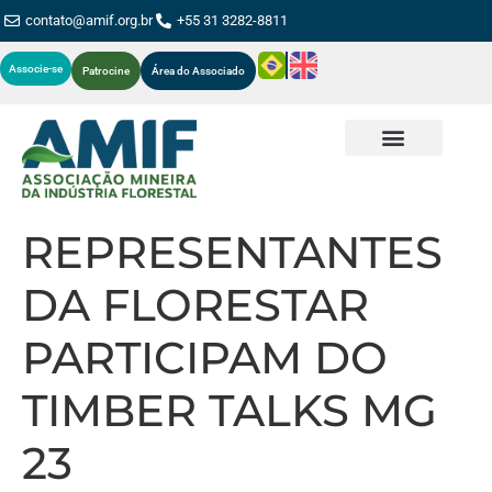
contato@amif.org.br
+55 31 3282-8811
Associe-se
Patrocine
Área do Associado
REPRESENTANTES
DA FLORESTAR
PARTICIPAM DO
TIMBER TALKS MG
23