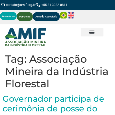
contato@amif.org.br
+55 31 3282-8811
Associe-se
Patrocine
Área do Associado
Tag:
Associação
Mineira da Indústria
Florestal
Governador participa de
cerimônia de posse do