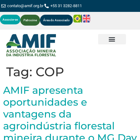
contato@amif.org.br
+55 31 3282-8811
Associe-se
Patrocine
Área do Associado
Tag:
COP
AMIF apresenta
oportunidades e
vantagens da
agroindústria florestal
mineira durante o MG Day