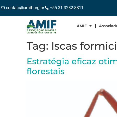
contato@amif.org.br
+55 31 3282-8811
AMIF
Associad
Tag:
Iscas formic
Estratégia eficaz ot
florestais