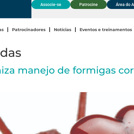
Associe-se
Patrocine
Área do 
as
Patrocinadores
Notícias
Eventos e treinamentos
idas
imiza manejo de formigas cor