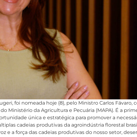
geri, foi nomeada hoje (8), pelo Ministro Carlos Fávaro,
 do Ministério da Agricultura e Pecuária (MAPA). É a pr
portunidade única e estratégica para promover a necessá
iplas cadeias produtivas da agroindústria florestal brasi
 voz e a força das cadeias produtivas do nosso setor, de