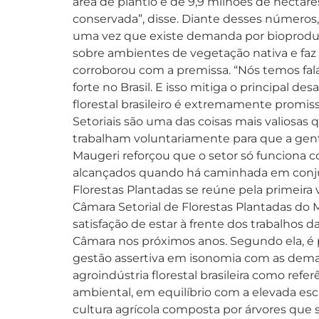
área de plantio é de 9,9 milhões de hectar
conservada”, disse. Diante desses números, 
uma vez que existe demanda por bioproduto
sobre ambientes de vegetação nativa e faz 
corroborou com a premissa. “Nós temos fal
forte no Brasil. E isso mitiga o principal 
florestal brasileiro é extremamente promiss
Setoriais são uma das coisas mais valiosas
trabalham voluntariamente para que a gente 
Maugeri reforçou que o setor só funciona c
alcançados quando há caminhada em conjunt
Florestas Plantadas se reúne pela primeira 
Câmara Setorial de Florestas Plantadas do 
satisfação de estar à frente dos trabalhos
Câmara nos próximos anos. Segundo ela, é p
gestão assertiva em isonomia com as demais
agroindústria florestal brasileira como ref
ambiental, em equilíbrio com a elevada esc
cultura agrícola composta por árvores que s