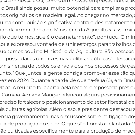
es. Além dessa área, temos em nossas empresas florestais
o Brasil ainda possui muito potencial para ampliar a prod
s originários de madeira legal. Ao chegar no mercado, 
uma contribuição significativa contra o desmatamento n
ado da importância do Ministério da Agricultura assumir
desafio que temos, que é o desmatamento”, pontuou. O min
or e expressou vontade de unir esforços para trabalhos c
 que temos aqui no Ministério da Agricultura. São pesso
possa dar as diretrizes nas políticas públicas”, destacou
om sinergia de todos os envolvidos nos processos de gest
o. “Que juntos, a gente consiga promover esse tão queri
vez em 2024 Durante a tarde de quarta-feira (6), em Brasí
Mapa. A reunião foi aberta pela recém-empossada preside
 da Câmara. Adriana Maugeri elencou alguns posicionamen
reciso fortalecer o posicionamento do setor florestal 
 culturas agrícolas. Além disso, a presidente destacou 
erência governamental nas discussões sobre mitigação do
ala de produção do setor. O que são florestas plantadas
ão cultivadas especificamente para a produção de madeira