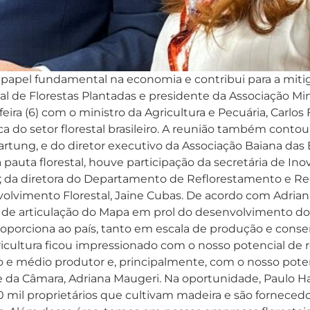
m papel fundamental na economia e contribui para a mi
al de Florestas Plantadas e presidente da Associação Mine
ira (6) com o ministro da Agricultura e Pecuária, Carlos 
ca do setor florestal brasileiro. A reunião também conto
 Hartung, e do diretor executivo da Associação Baiana das
auta florestal, houve participação da secretária de In
a; da diretora do Departamento de Reflorestamento e R
nvolvimento Florestal, Jaine Cubas. De acordo com Adri
 de articulação do Mapa em prol do desenvolvimento do se
roporciona ao país, tanto em escala de produção e cons
ricultura ficou impressionado com o nosso potencial d
 e médio produtor e, principalmente, com o nosso potenc
e da Câmara, Adriana Maugeri. Na oportunidade, Paulo Ha
00 mil proprietários que cultivam madeira e são forneced