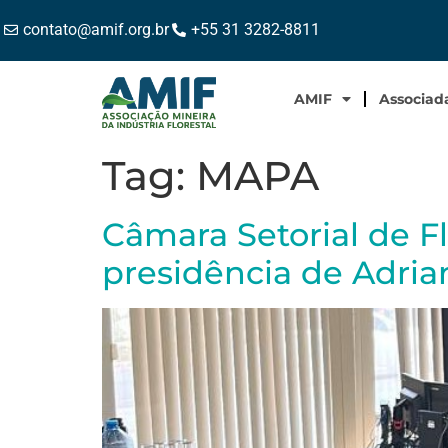
contato@amif.org.br
+55 31 3282-8811
AMIF
Associad
Tag:
MAPA
Câmara Setorial de F
presidência de Adri