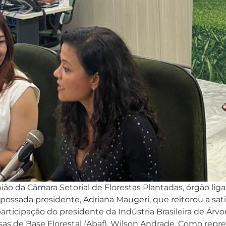
ião da Câmara Setorial de Florestas Plantadas, órgão liga
ossada presidente, Adriana Maugeri, que reitorou a satis
cipação do presidente da Indústria Brasileira de Árvore
s de Base Florestal (Abaf), Wilson Andrade. Como repre