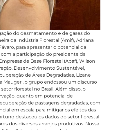
tigação do desmatamento e de gases do
ira da Indústria Florestal (Amif), Adriana
Fávaro, para apresentar o potencial da
u com a participação do presidente da
 Empresas de Base Florestal (Abaf), Wilson
ovação, Desenvolvimento Sustentável,
ecuperação de Áreas Degradadas, Lizane
ana Maugeri, o grupo endossou um discurso
tor florestal no Brasil. Além disso, o
ervação, quanto em potencial de
e recuperação de pastagens degradadas, com
ial em escala para mitigar os efeitos das
rtung destacou os dados do setor florestal
ores dos diversos arranjos produtivos. Nossa