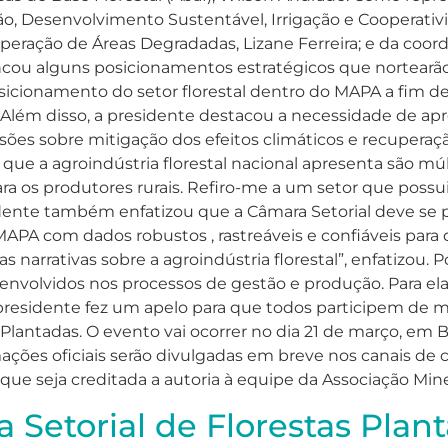
ão, Desenvolvimento Sustentável, Irrigação e Cooperativ
ração de Áreas Degradadas, Lizane Ferreira; e da coo
lencou alguns posicionamentos estratégicos que nortearã
posicionamento do setor florestal dentro do MAPA a fim 
Além disso, a presidente destacou a necessidade de aprese
ões sobre mitigação dos efeitos climáticos e recuperaç
 que a agroindústria florestal nacional apresenta são múl
ara os produtores rurais. Refiro-me a um setor que possu
esidente também enfatizou que a Câmara Setorial deve s
o MAPA com dados robustos , rastreáveis e confiáveis pa
narrativas sobre a agroindústria florestal”, enfatizou. 
 envolvidos nos processos de gestão e produção. Para el
residente fez um apelo para que todos participem de m
lantadas. O evento vai ocorrer no dia 21 de março, em Br
rmações oficiais serão divulgadas em breve nos canais de
e que seja creditada a autoria à equipe da Associação Mine
 Setorial de Florestas Pla