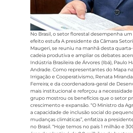
No Brasil, o setor florestal desempenha u
efeito estufa A presidente da Câmara Setori
Maugeri, se reuniu na manhã desta quarta-fe
cadeia produtiva e ampliar os debates acer
Indústria Brasileira de Árvores (Ibá), Paulo
Andrade. Como representantes do Mapa na p
Irrigação e Cooperativismo, Renata Mirand
Ferreira; e da coordenadora-geral de Dese
mais institucional e reforçou a necessidade
grupo mostrou os benefícios que o setor p
crescimento e expansão. “O Ministro da Ag
a capacidade de inclusão social do pequeno
mudanças climáticas”, enfatiza a president
no Brasil. “Hoje temos no país 1 milhão e 3