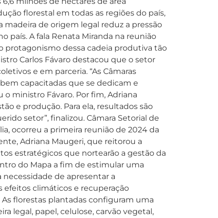
 6,6 milhões de hectares de área
ução florestal em todas as regiões do país,
a madeira de origem legal reduz a pressão
o país. A fala Renata Miranda na reunião
 o protagonismo dessa cadeia produtiva tão
istro Carlos Fávaro destacou que o setor
oletivos e em parceria. “As Câmaras
as bem capacitadas que se dedicam e
 o ministro Fávaro. Por fim, Adriana
ão e produção. Para ela, resultados são
do setor”, finalizou. Câmara Setorial de
lia, ocorreu a primeira reunião de 2024 da
nte, Adriana Maugeri, que reitorou a
tos estratégicos que nortearão a gestão da
dentro do Mapa a fim de estimular uma
a necessidade de apresentar a
s efeitos climáticos e recuperação
? As florestas plantadas configuram uma
 legal, papel, celulose, carvão vegetal,