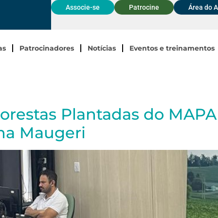
Associe-se
Patrocine
Área do 
as
Patrocinadores
Notícias
Eventos e treinamentos
lorestas Plantadas do MAPA
ana Maugeri