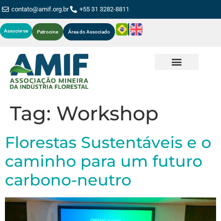
contato@amif.org.br
+55 31 3282-8811
Associe-se
Patrocine
Área do Associado
Tag:
Workshop
Florestas Sustentáveis e o
caminho para um futuro
carbono-neutro