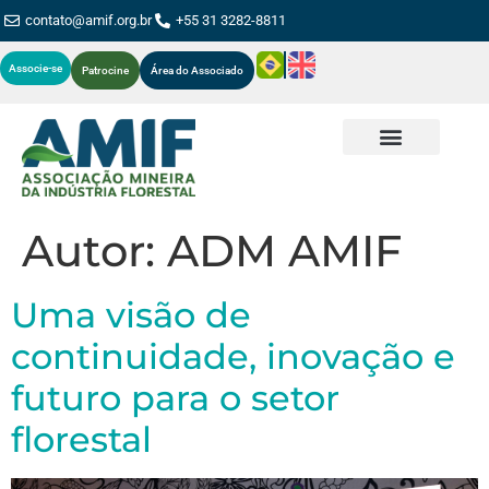
contato@amif.org.br
+55 31 3282-8811
Associe-se
Patrocine
Área do Associado
Autor:
ADM AMIF
Uma visão de
continuidade, inovação e
futuro para o setor
florestal