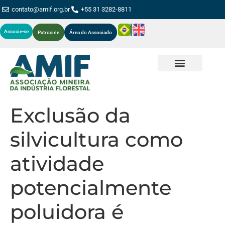
contato@amif.org.br
+55 31 3282-8811
Associe-se
Patrocine
Área do Associado
Exclusão da
silvicultura como
atividade
potencialmente
poluidora é