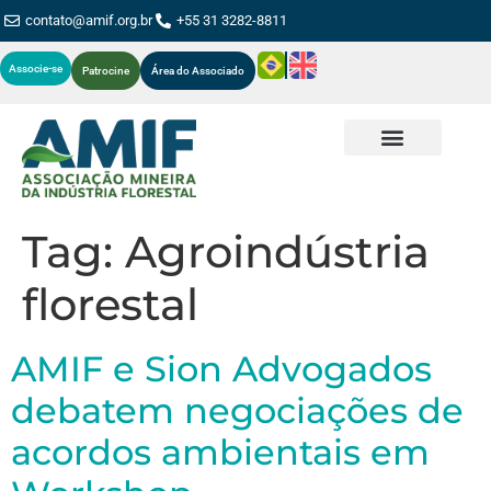
contato@amif.org.br
+55 31 3282-8811
Associe-se
Patrocine
Área do Associado
Tag:
Agroindústria
florestal
AMIF e Sion Advogados
debatem negociações de
acordos ambientais em