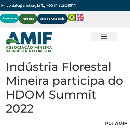
contato@amif.org.br
+55 31 3282-8811
Associe-se
Patrocine
Área do Associado
Indústria Florestal
Mineira participa do
HDOM Summit
2022
Por AMIF