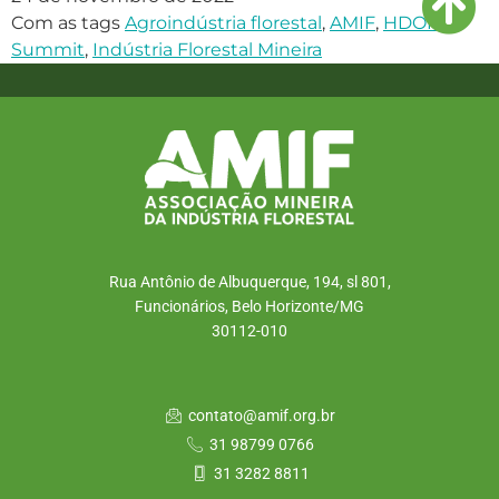
Com as tags
Agroindústria florestal
,
AMIF
,
HDOM
Summit
,
Indústria Florestal Mineira
Rua Antônio de Albuquerque, 194, sl 801,
Funcionários, Belo Horizonte/MG
30112-010
contato@amif.org.br
31 98799 0766
31 3282 8811