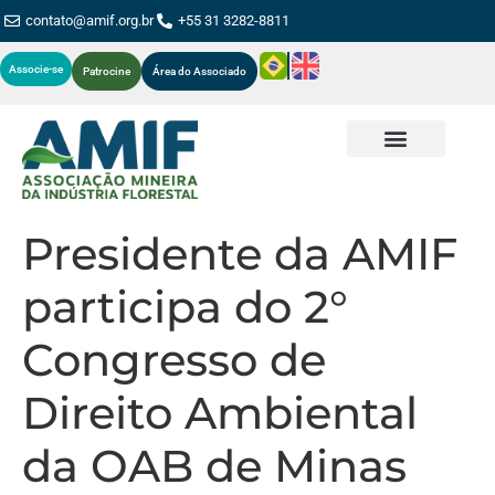
contato@amif.org.br
+55 31 3282-8811
Associe-se
Patrocine
Área do Associado
Presidente da AMIF
participa do 2°
Congresso de
Direito Ambiental
da OAB de Minas