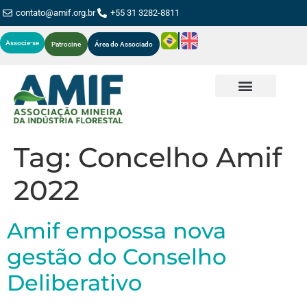
contato@amif.org.br
+55 31 3282-8811
Associe-se
Patrocine
Área do Associado
Tag:
Concelho Amif
2022
Amif empossa nova
gestão do Conselho
Deliberativo