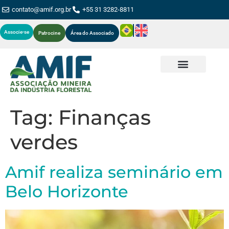
contato@amif.org.br
+55 31 3282-8811
Associe-se
Patrocine
Área do Associado
Tag:
Finanças
verdes
Amif realiza seminário em
Belo Horizonte