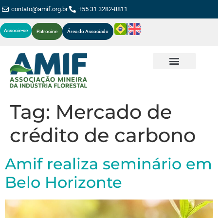
contato@amif.org.br
+55 31 3282-8811
Associe-se
Patrocine
Área do Associado
Tag:
Mercado de
crédito de carbono
Amif realiza seminário em
Belo Horizonte