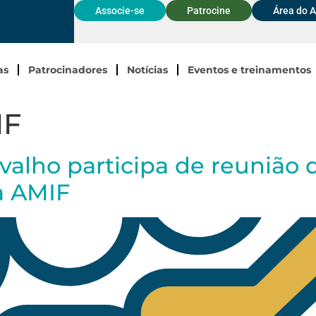
Associe-se
Patrocine
Área do 
as
Patrocinadores
Notícias
Eventos e treinamentos
IF
rvalho participa de reunião
a AMIF