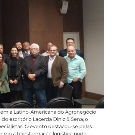
ademia Latino-Americana do Agronegócio
o escritório Lacerda Diniz & Sena, o
pecialistas. O evento destacou-se pelas
 como a transformação logística pode