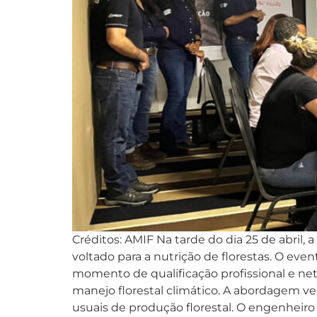
Créditos: AMIF Na tarde do dia 25 de abril,
voltado para a nutrição de florestas. O ev
momento de qualificação profissional e net
manejo florestal climático. A abordagem vem 
usuais de produção florestal. O engenheiro