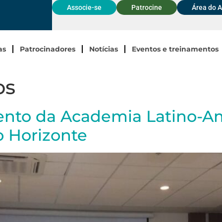
Associe-se
Patrocine
Área do 
as
Patrocinadores
Notícias
Eventos e treinamentos
os
vento da Academia Latino-A
 Horizonte