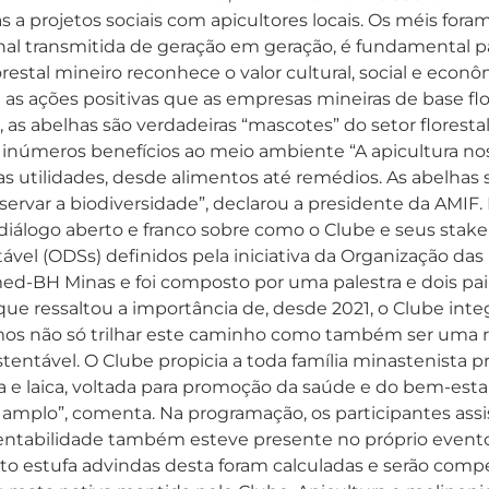
s a projetos sociais com apicultores locais. Os méis for
icional transmitida de geração em geração, é fundamental p
estal mineiro reconhece o valor cultural, social e econô
as ações positivas que as empresas mineiras de base flo
as abelhas são verdadeiras “mascotes” do setor florestal. 
az inúmeros benefícios ao meio ambiente “A apicultura n
plas utilidades, desde alimentos até remédios. As abelhas
eservar a biodiversidade”, declarou a presidente da AMIF
iálogo aberto e franco sobre como o Clube e seus stak
el (ODSs) definidos pela iniciativa da Organização das
med-BH Minas e foi composto por uma palestra e dois pai
 que ressaltou a importância de, desde 2021, o Clube inte
scamos não só trilhar este caminho como também ser uma 
entável. O Clube propicia a toda família minastenista pr
 e laica, voltada para promoção da saúde e do bem-estar.
 amplo”, comenta. Na programação, os participantes assi
stentabilidade também esteve presente no próprio evento
feito estufa advindas desta foram calculadas e serão co