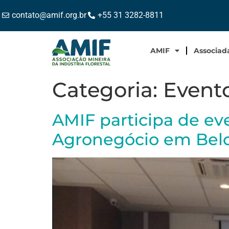
contato@amif.org.br
+55 31 3282-8811
AMIF
Associad
Categoria:
Event
AMIF participa de e
Agronegócio em Belo