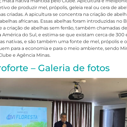
 mata nativa mantida pelo Clube. Apicultura e meliponic
ivo de produzir mel, própolis, geleia real ou cera de abe
has criadas. A apicultura se concentra na criação de abel
elhas africanas. Essas abelhas foram introduzidas no B
ve a criação de abelhas sem ferrão, também chamadas de
 América do Sul, e estima-se que existam cerca de 300 e
as nativas, e são também uma fonte de mel, própolis e o
ibuem para a economia e para o meio ambiente, sendo M
Clube e Agência Minas.
oforte – Galeria de fotos