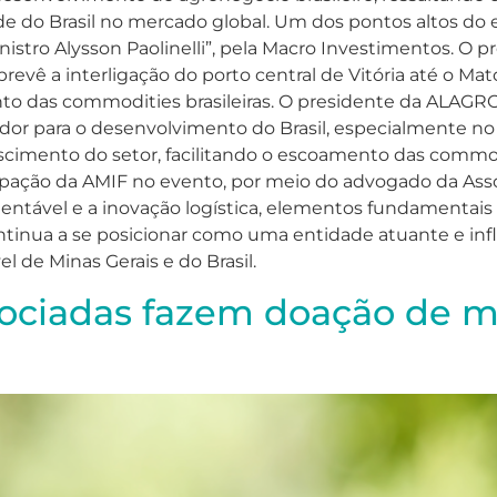
e do Brasil no mercado global. Um dos pontos altos do 
nistro Alysson Paolinelli”, pela Macro Investimentos. O p
revê a interligação do porto central de Vitória até o Ma
ento das commodities brasileiras. O presidente da ALAGRO
dor para o desenvolvimento do Brasil, especialmente no 
scimento do setor, facilitando o escoamento das commodi
ipação da AMIF no evento, por meio do advogado da Associ
ável e a inovação logística, elementos fundamentais pa
continua a se posicionar como uma entidade atuante e inf
 de Minas Gerais e do Brasil.
ociadas fazem doação de m