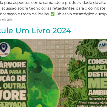
fala para aspectos como sanidade e produtividade de alto
cussão sobre tecnologias retardantes para o combate a i
nteração e troca de ideias.
Objetivo estratégico cumpr
 mineira.
rcule Um Livro 2024