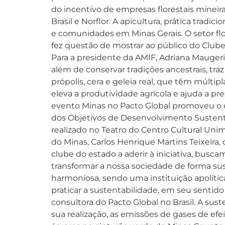
do incentivo de empresas florestais mineira
Brasil e Norflor. A apicultura, prática trad
e comunidades em Minas Gerais. O setor flor
fez questão de mostrar ao público do Clube 
Para a presidente da AMIF, Adriana Maugeri, 
além de conservar tradições ancestrais, tr
própolis, cera e geleia real, que têm múlti
eleva a produtividade agrícola e ajuda a pr
evento Minas no Pacto Global promoveu o d
dos Objetivos de Desenvolvimento Sustentáv
realizado no Teatro do Centro Cultural Uni
do Minas, Carlos Henrique Martins Teixeira,
clube do estado a aderir à iniciativa, bu
transformar a nossa sociedade de forma sust
harmoniosa, sendo uma instituição apolítica
praticar a sustentabilidade, em seu sentido
consultora do Pacto Global no Brasil. A su
sua realização, as emissões de gases de e