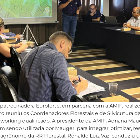
 a patrocinadora Euroforte, em parceria com a AMIF, rea
ento reuniu os Coordenadores Florestais e de Silvicutur
working qualificado. A presidente da AMIF, Adriana Maug
sendo utilizada por Maugeri para integrar, otimizar, ress
 agrônomo da RR Florestal, Ronaldo Luiz Vaz, conduziu 