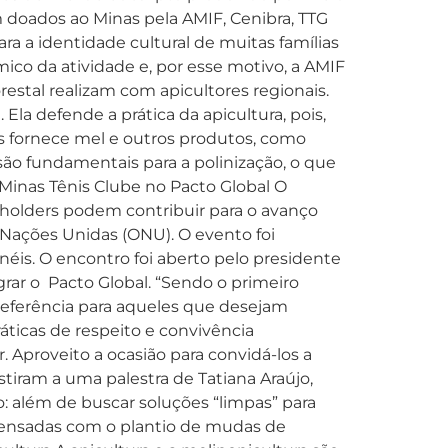
am doados ao Minas pela AMIF, Cenibra, TTG
ara a identidade cultural de muitas famílias
mico da atividade e, por esse motivo, a AMIF
restal realizam com apicultores regionais.
Ela defende a prática da apicultura, pois,
os fornece mel e outros produtos, como
 são fundamentais para a polinização, o que
. Minas Tênis Clube no Pacto Global O
eholders podem contribuir para o avanço
 Nações Unidas (ONU). O evento foi
néis. O encontro foi aberto pelo presidente
grar o Pacto Global. “Sendo o primeiro
referência para aqueles que desejam
áticas de respeito e convivência
 Aproveito a ocasião para convidá-los a
stiram a uma palestra de Tatiana Araújo,
: além de buscar soluções “limpas” para
mpensadas com o plantio de mudas de