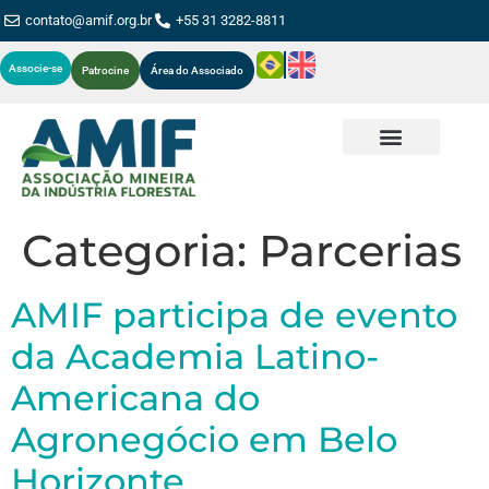
contato@amif.org.br
+55 31 3282-8811
Associe-se
Patrocine
Área do Associado
Categoria:
Parcerias
AMIF participa de evento
da Academia Latino-
Americana do
Agronegócio em Belo
Horizonte